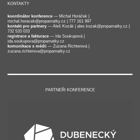
KONTAKTY
koordinátor konference
— Michal Horáček |
michal.horacek@propamatky.cz | 777 161 997
kontakt pro partnery
— Aleš Kozák | ales.kozak@propamatky.cz |
732 533 033
registrace a fakturace
— Ida Soukupová |
ida.soukupova@propamatky.cz
komunikace s médii
—
Zuzana Richterová |
zuzana.richterova@propamatky.cz
PARTNEŘI KONFERENCE