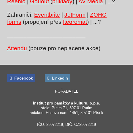
Reenio
|
Gouout
(
příklady
) |
AV Media
| ...?
Zahraničí:
Eventbrite
|
JotForm
|
ZOHO
forms
(propojení přes
Itegromat
) | ...?
________________________
Attendu
(pouze pro neplacené akce)
Facebook
LinkedIn
POŘADATEL
Institut pro památky a kulturu, o.p.s.
sídlo: Putim 71, 397 01 Putim
redakce: Husovo nám. 1451, 397 01 Písek
IČO: 28072219, DIČ: CZ28072219