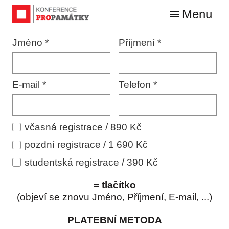
Menu
O K
Jméno
*
Příjmení
*
PRO
MÍS
ZÁZ
E-mail
*
Telefon
*
REG
včasná registrace / 890 Kč
pozdní registrace / 1 690 Kč
studentská registrace / 390 Kč
= tlačítko
(objeví se znovu Jméno, Příjmení, E-mail, ...)
PLATEBNÍ METODA