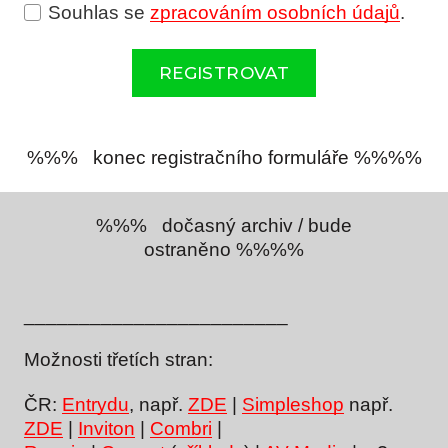
Souhlas se
zpracováním osobních údajů
.
REGISTROVAT
%%% konec registračního formuláře %%%%
%%% dočasný archiv / bude
ostraněno %%%%
________________________
Možnosti třetích stran:
ČR:
Entrydu
, např.
ZDE
|
Simpleshop
např.
ZDE
|
Inviton
|
Combri
|